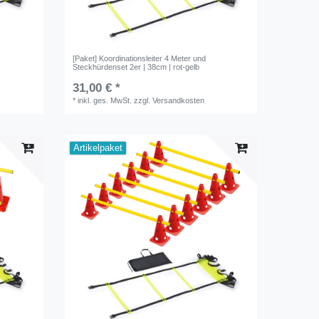
[Paket] Koordinationsleiter 4 Meter und
Steckhürdenset 2er | 38cm | rot-gelb
31,00 € *
*
inkl. ges. MwSt.
zzgl.
Versandkosten
Artikelpaket