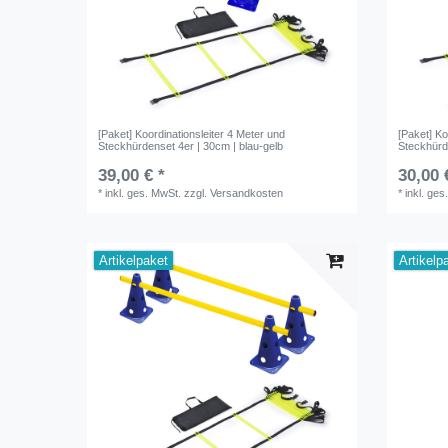
[Paket] Koordinationsleiter 4 Meter und
[Paket] Ko
Steckhürdenset 4er | 30cm | blau-gelb
Steckhürd
39,00 € *
30,00 
*
inkl. ges. MwSt.
zzgl.
Versandkosten
*
inkl. ges
Artikelpaket
Artikelp