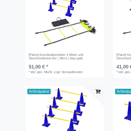
[Paket] Koordinationsleiter 4 Meter und
[Paket] Ko
Steckhürdenset 6er | 38cm | blau-gelb
Steckhürd
51,00 € *
41,00 
*
inkl. ges. MwSt.
zzgl.
Versandkosten
*
inkl. ges
Artikelpaket
Artikelp