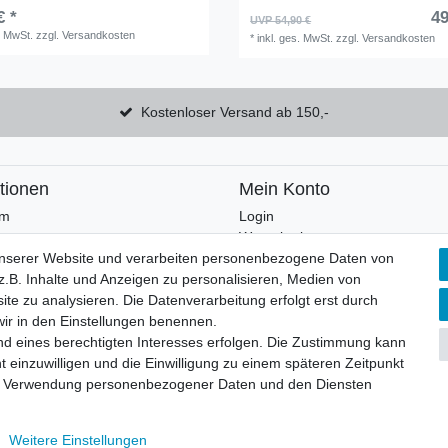
€ *
49
UVP 54,90 €
. MwSt.
zzgl.
Versandkosten
*
inkl. ges. MwSt.
zzgl.
Versandkosten
Kostenloser Versand ab 150,-
tionen
Mein Konto
um
Login
Warenkorb
utz
Wunschliste
unserer Website und verarbeiten personenbezogene Daten von
sbelehrung
.B. Inhalte und Anzeigen zu personalisieren, Medien von
und Versand
ite zu analysieren. Die Datenverarbeitung erfolgt erst durch
 wir in den Einstellungen benennen.
nd eines berechtigten Interesses erfolgen. Die Zustimmung kann
t einzuwilligen und die Einwilligung zu einem späteren Zeitpunkt
© Copyright 2026 | Alle Rechte vorbehalten.
zur Verwendung personenbezogener Daten und den Diensten
 Sonderanfertigungen. Zudem sind diese Artikel vom Rückgaberecht ausgeschlossen.
Weitere Einstellungen