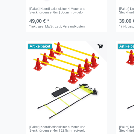
[Paket] Koordinationsleiter 4 Meter und
[Paket] Ko
Steckhürdenset 6er | 30cm | rot-gelb
Steckhürde
49,00 € *
39,00 
*
inkl. ges. MwSt.
zzgl.
Versandkosten
*
inkl. ges
Artikelpaket
Artikelp
[Paket] Koordinationsleiter 4 Meter und
[Paket] Ko
Steckhürdenset 4er | 22,5cm | rot-gelb
Steckhürde