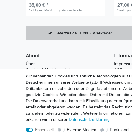
35,00 € *
27,00 
*
inkl. ges. MwSt.
zzgl.
Versandkosten
*
inkl. ges
Lieferzeit ca. 1 bis 2 Werktage*
About
Informa
Über
Impress
Qualität & Nachhaltigkeit
AGB
FAQ
Datensch
Wir verwenden Cookies und ähnliche Technologien auf 
Widerruf
Besucher:innen unserer Webseite (z.B. IP-Adresse), um z
Zahlung 
Drittanbietern einzubinden oder Zugriffe auf unsere Webs
gesetzte Cookies. Wir teilen diese Daten mit Dritten, die
Die Datenverarbeitung kann mit Einwilligung oder aufgru
erteilt oder abgelehnt werden. Es besteht das Recht, nich
zu ändern oder zu widerrufen. Weitere Informationen 
erklären wir in unserer
Daten­schutz­erklärung
.
* Die Regellieferzeit gilt nicht für Artikel mit Werbeanbringung oder
Essenziell
Externe Medien
Funktional