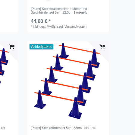
[Paket] Koordinationsleiter 4 Meter und
Steckhürdenset 6er | 22,5cm | rot-gelb
44,00 € *
*
inkl. ges. MwSt.
zzgl.
Versandkosten
Artikelpaket
-rot
[Paket] Steckhürdenset 5er | 38cm | blau-rot