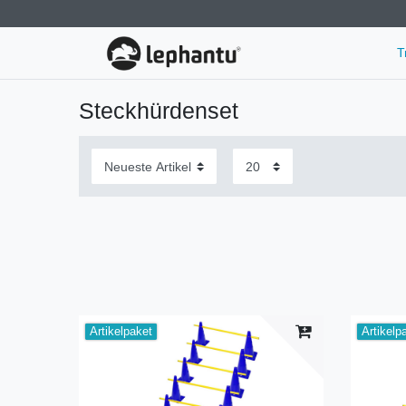
T
Steckhürdenset
Artikelpaket
Artikelp