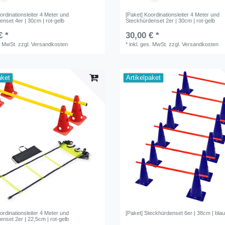
ordinationsleiter 4 Meter und
[Paket] Koordinationsleiter 4 Meter und
nset 4er | 30cm | rot-gelb
Steckhürdenset 2er | 30cm | rot-gelb
€ *
30,00 € *
. MwSt.
zzgl.
Versandkosten
*
inkl. ges. MwSt.
zzgl.
Versandkosten
aket
Artikelpaket
ordinationsleiter 4 Meter und
[Paket] Steckhürdenset 6er | 38cm | blau
nset 2er | 22,5cm | rot-gelb