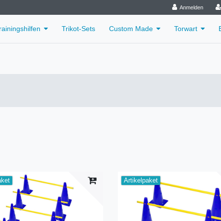
Anmelden
rainingshilfen
Trikot-Sets
Custom Made
Torwart
aket
Artikelpaket