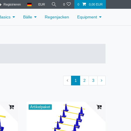
Registrieren
EUR
0
0
0,00 EUR
Basics
Bälle
Regenjacken
Equipment
1
2
3
Artikelpaket