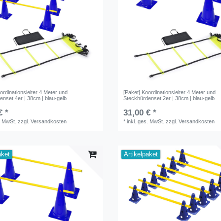
ordinationsleiter 4 Meter und
[Paket] Koordinationsleiter 4 Meter und
enset 4er | 38cm | blau-gelb
Steckhürdenset 2er | 38cm | blau-gelb
€ *
31,00 € *
. MwSt.
zzgl.
Versandkosten
*
inkl. ges. MwSt.
zzgl.
Versandkosten
aket
Artikelpaket