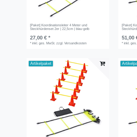
[Paket] Koordinationsleiter 4 Meter und
[Paket] Ko
Steckhürdenset 2er | 22,5cm | blau-gelb
Steckhürde
27,00 € *
51,00 
*
inkl. ges. MwSt.
zzgl.
Versandkosten
*
inkl. ges
Artikelpaket
Artikelp