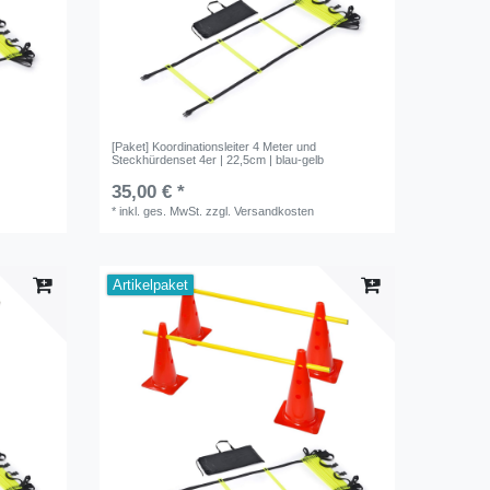
[Paket] Koordinationsleiter 4 Meter und
Steckhürdenset 4er | 22,5cm | blau-gelb
35,00 € *
*
inkl. ges. MwSt.
zzgl.
Versandkosten
Artikelpaket