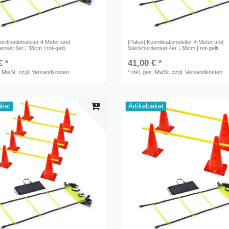
ordinationsleiter 4 Meter und
[Paket] Koordinationsleiter 4 Meter und
nset 6er | 38cm | rot-gelb
Steckhürdenset 4er | 38cm | rot-gelb
€ *
41,00 € *
. MwSt.
zzgl.
Versandkosten
*
inkl. ges. MwSt.
zzgl.
Versandkosten
aket
Artikelpaket