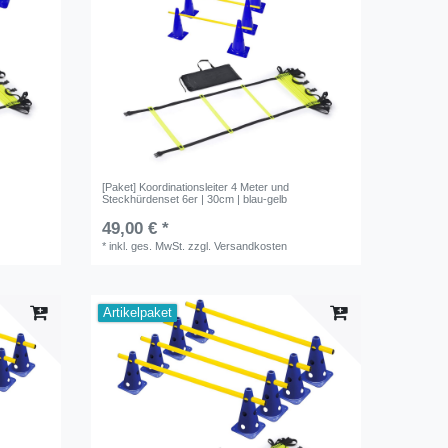
[Paket] Koordinationsleiter 4 Meter und
Steckhürdenset 6er | 30cm | blau-gelb
49,00 € *
*
inkl. ges. MwSt.
zzgl.
Versandkosten
Artikelpaket