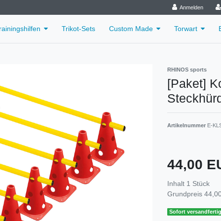
Anmelden
rainingshilfen
Trikot-Sets
Custom Made
Torwart
RHINOS sports
[Paket] K
Steckhürd
Artikelnummer
E-KLS
44,00 
Inhalt
1
Stück
Grundpreis
44,00
Sofort versandfertig