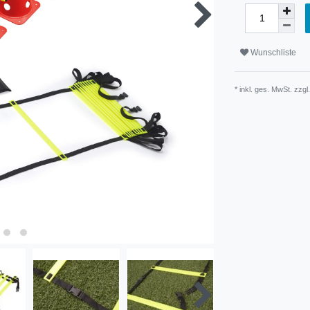
Wunschliste
* inkl. ges. MwSt. zzgl