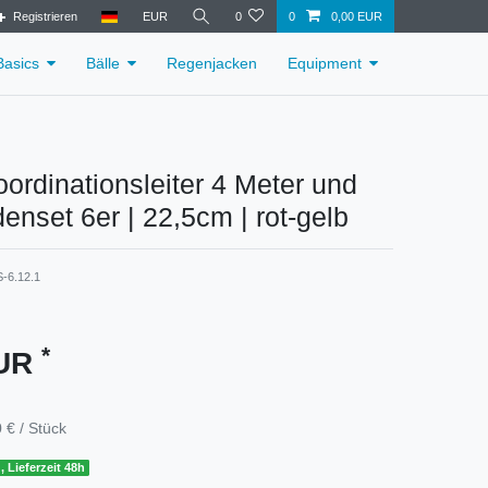
Registrieren
EUR
0
0
0,00 EUR
Basics
Bälle
Regenjacken
Equipment
oordinationsleiter 4 Meter und
enset 6er | 22,5cm | rot-gelb
-6.12.1
*
EUR
 € / Stück
, Lieferzeit 48h