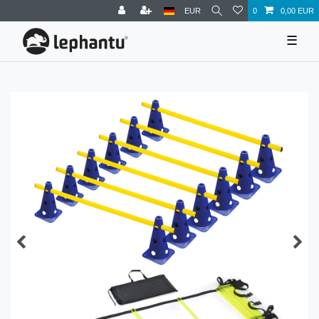
EUR
0
0,00 EUR
☰