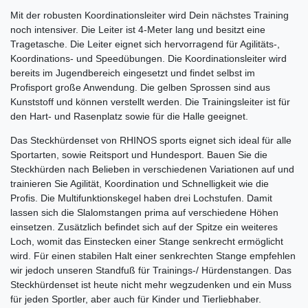
Mit der robusten Koordinationsleiter wird Dein nächstes Training
noch intensiver. Die Leiter ist 4-Meter lang und besitzt eine
Tragetasche. Die Leiter eignet sich hervorragend für Agilitäts-,
Koordinations- und Speedübungen. Die Koordinationsleiter wird
bereits im Jugendbereich eingesetzt und findet selbst im
Profisport große Anwendung. Die gelben Sprossen sind aus
Kunststoff und können verstellt werden. Die Trainingsleiter ist für
den Hart- und Rasenplatz sowie für die Halle geeignet.
Das Steckhürdenset von RHINOS sports eignet sich ideal für alle
Sportarten, sowie Reitsport und Hundesport. Bauen Sie die
Steckhürden nach Belieben in verschiedenen Variationen auf und
trainieren Sie Agilität, Koordination und Schnelligkeit wie die
Profis. Die Multifunktionskegel haben drei Lochstufen. Damit
lassen sich die Slalomstangen prima auf verschiedene Höhen
einsetzen. Zusätzlich befindet sich auf der Spitze ein weiteres
Loch, womit das Einstecken einer Stange senkrecht ermöglicht
wird. Für einen stabilen Halt einer senkrechten Stange empfehlen
wir jedoch unseren
Standfuß für Trainings-/ Hürdenstangen.
Das
Steckhürdenset ist heute nicht mehr wegzudenken und ein Muss
für jeden Sportler, aber auch für Kinder und Tierliebhaber.