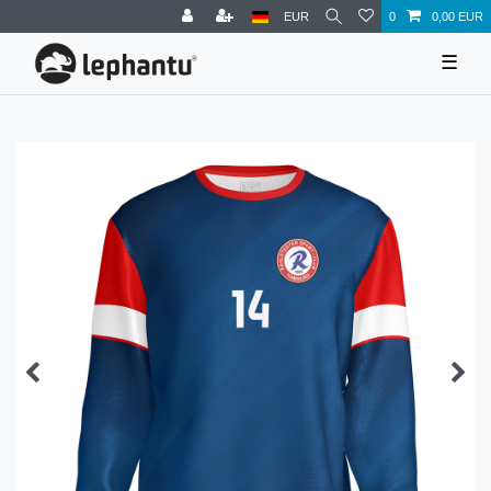
EUR
0
0,00 EUR
☰